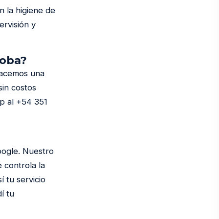
 la higiene de
ervisión y
doba?
 Hacemos una
sin costos
p al +54 351
oogle. Nuestro
 controla la
 tu servicio
í tu