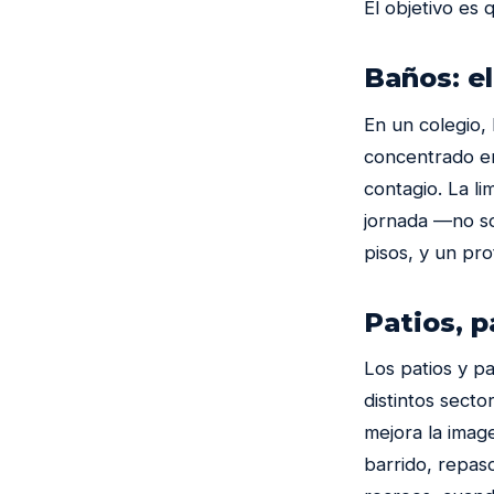
El objetivo es 
Baños: e
En un colegio, 
concentrado en
contagio. La l
jornada —no so
pisos, y un pr
Patios, p
Los patios y pa
distintos secto
mejora la image
barrido, repas