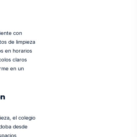
iente con
tos de limpieza
os en horarios
olos claros
orme en un
on
ieza, el colegio
doba desde
spacios