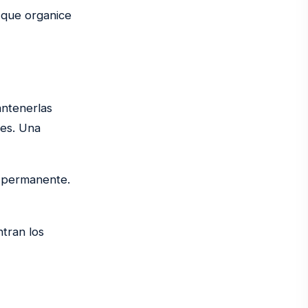
, que organice
antenerlas
nes. Una
o permanente.
tran los