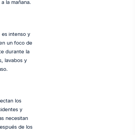
n a la mañana.
 es intenso y
 en un foco de
te durante la
s, lavabos y
uso.
nectan los
cidentes y
nas necesitan
después de los