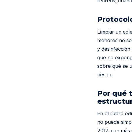
recreos, cuand
Protocol
Limpiar un col
menores no se 
y desinfección 
que no exponga
sobre qué se u
riesgo.
Por qué 
estructu
En el rubro edu
no puede simp
2017, con más 