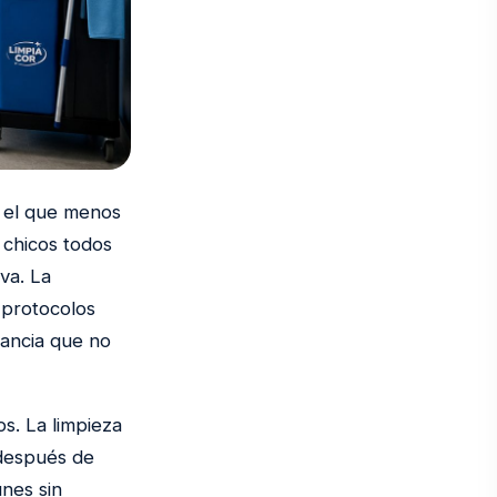
z el que menos
 chicos todos
iva. La
 protocolos
ancia que no
os. La limpieza
 después de
nes sin