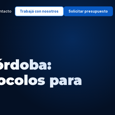
ntacto
Trabajá con nosotros
Solicitar presupuesto
órdoba:
tocolos para