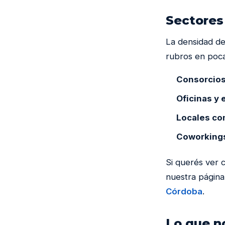
Sectores
La densidad de
rubros en poca
Consorcios
Oficinas y 
Locales co
Coworkings
Si querés ver 
nuestra págin
Córdoba
.
Lo que no