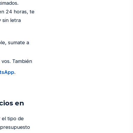
oximados.
en 24 horas, te
sin letra
ble, sumate a
r vos. También
tsApp
.
cios en
 el tipo de
n presupuesto