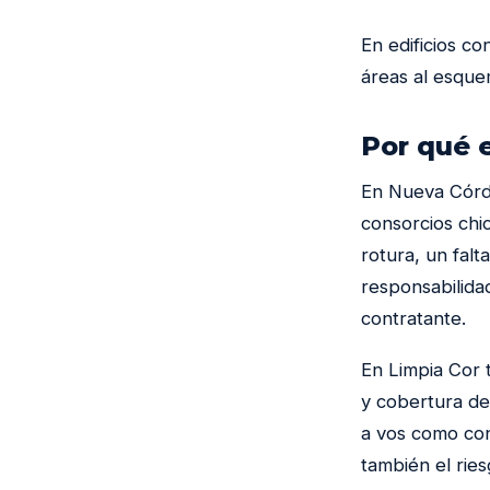
En edificios c
áreas al esque
Por qué 
En Nueva Córd
consorcios chi
rotura, un falt
responsabilida
contratante.
En Limpia Cor 
y cobertura de 
a vos como cont
también el ries