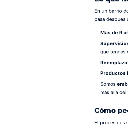
En un barrio d
pasa después d
Más de 9 a
Supervisión
que tengas 
Reemplazos
Productos 
Somos
emba
más allá del 
Cómo ped
El proceso es 