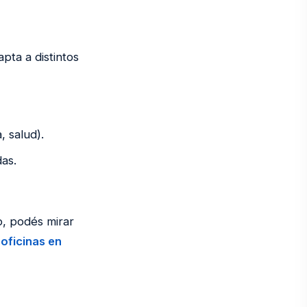
pta a distintos
, salud).
das.
o, podés mirar
 oficinas en