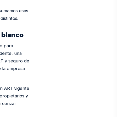
) sumamos esas
istintos.
 blanco
o para
idente, una
ART y seguro de
 o la empresa
on ART vigente
propietarios y
ercerizar