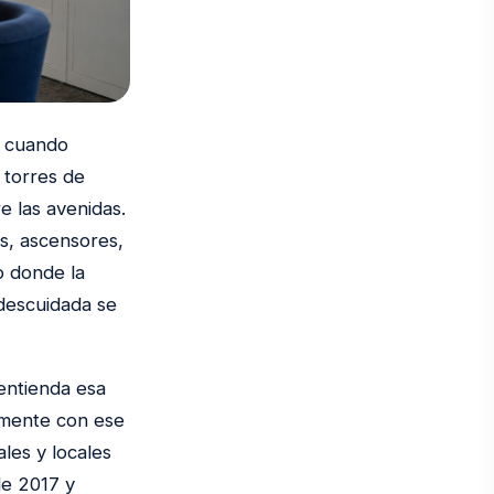
d cuando
 torres de
e las avenidas.
es, ascensores,
o donde la
 descuidada se
ntienda esa
amente con ese
ales y locales
de 2017 y